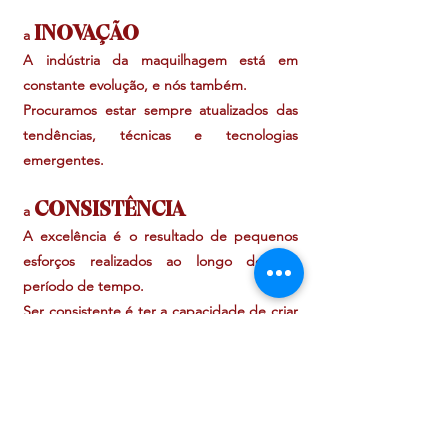
INOVAÇÃO
a
A indústria da maquilhagem está em
constante evolução, e nós também.
Procuramos estar sempre atualizados das
tendências, técnicas e tecnologias
emergentes.
CONSISTÊNCIA
a
A excelência é o resultado de pequenos
esforços realizados ao longo de um
período de tempo.
Ser consistente é ter a capacidade de criar
confiança no ofício de maquilhador.
Contamos com a fundadora e formadora
residente, Nicole Soares.